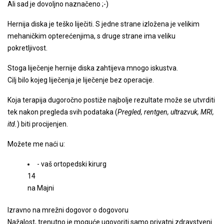
Ali sad je dovoljno naznačeno ;-)
Hernija diska je teško liječiti. S jedne strane izložena je velikim
mehaničkim opterećenjima, s druge strane ima veliku
pokretljivost.
Stoga liječenje hernije diska zahtijeva mnogo iskustva.
Cilj bilo kojeg liječenja je liječenje bez operacije.
Koja terapija dugoročno postiže najbolje rezultate može se utvrditi
tek nakon pregleda svih podataka (
Pregled, rentgen, ultrazvuk, MRI,
itd.
) biti procijenjen.
Možete me naći u:
- vaš ortopedski kirurg
14
na Majni
Izravno na mrežni dogovor o dogovoru
Nažalost, trenutno je moguće ugovoriti samo privatni zdravstveni