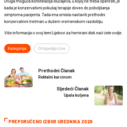
Druga moguća konstelacija slučajeva, u kojoj ne treba operirati, je
kada je konzervativni pokušaj terapije doveo do poboljšanja
simptoma pacijenta. Tada ima smisla nastaviti prethodni
konzervativni tretman u dužem vremenskom razdoblju.
Više informacija o ovoj temi
Lijekovi za hernirani disk
naći ćete ovdje.
Kategorija:
Ortopedija-Line
Prethodni Članak
Rektalni karcinom
Sljedeći Članak
Upala koljena
PREPORUČENO IZBOR UREDNIKA 2026