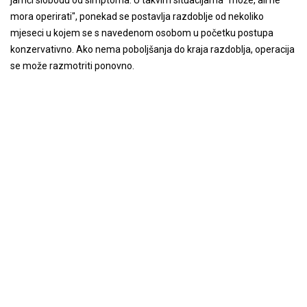
jamči slobodu od simptoma. U takvim situacijama "može, ali ne
mora operirati", ponekad se postavlja razdoblje od nekoliko
mjeseci u kojem se s navedenom osobom u početku postupa
konzervativno. Ako nema poboljšanja do kraja razdoblja, operacija
se može razmotriti ponovno.