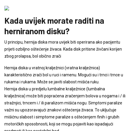
Kada uvijek morate raditi na
herniranom disku?
U principu, hernija diska mora uvijek biti operirana ako pacijentu
prijeti ozbiljno oštećenje živaca. Kada disk pritisne živčani korijen
zbog prolapsa, bol obično zrači
Hernija diska u vratnoj kralježnici (vratna kralježnica)
karakteristično zrači bol u ruci i ramenu. Mogući su i trnci i trnce u
rukama i rukama. Može se javiti slabost mišića ruku.
Hernija diska u predjelu lumbalne kralježnice (lumbalna
kralježnica) može biti popraćena zračenjem bolova u nogama i / ili
stražnjici, trncem i / ili paralizom mišića nogu. Simptomi paralize
važni su upozoravajući znakovi oštećenja živaca. To uključuje
mišićnu slabost i simptome paralize s oštećenjem finih i grubih
motoričkih sposobnosti, koji se mogu pojaviti kao ispadajući