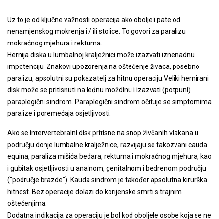
Uz to je od ključne važnosti operacija ako oboljeli pate od
nenamjenskog mokrenja i / ili stolice. To govori za paralizu
mokraćnog mjehura i rektuma.
Hernija diska u lumbalnoj kralježnici može izazvati iznenadnu
impotenciju. Znakovi upozorenja na oštećenje živaca, posebno
paralizu, apsolutni su pokazatelj za hitnu operaciju.Veliki hernirani
disk može se pritisnuti na leđnu moždinu i izazvati (potpuni)
paraplegični sindrom. Paraplegični sindrom očituje se simptomima
paralize i poremećaja osjetljivosti.
Ako se intervertebralni disk pritisne na snop živčanih vlakana u
području donje lumbalne kralježnice, razvijaju se takozvani cauda
equina, paraliza mišića bedara, rektuma i mokraćnog mjehura, kao
i gubitak osjetljivosti u analnom, genitalnom i bedrenom području
("područje brazde"). Kauda sindrom je također apsolutna kirurška
hitnost. Bez operacije dolazi do korijenske smrti s trajnim
oštećenjima.
Dodatna indikacija za operaciju je bol kod oboljele osobe koja se ne