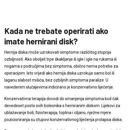
Kada ne trebate operirati ako
imate hernirani disk?
Hernija diska može uzrokovati simptome različitog stupnja
ozbiljnosti. Ako oboljeli trpe škakljanje ili igle i igle na rukama ili
nogama s područjima bez simptoma, obično nema potrebe za
operacijom. Isto vrijedi ako hernija diska uzrokuje samo bol ili
laganu slabost mišića, bez ozbiljnih simptoma paralize. U
navedenim slučajevima indicirano je konzervativno liječenje.
Konzervativna terapija dovodi do smanjenja simptoma kod čak
devedeset posto svih bolesnika s herniranim diskom. Lijekovi za
ublažavanje boli, fizioterapija, toplina i ciljano, nježne mjere
pozicioniranja su stupovi konzervativnog liječenja prolapsa diska.